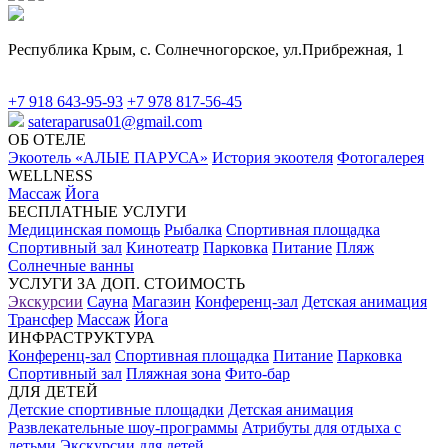
Республика Крым, с. Солнечногорское, ул.Прибрежная, 1
+7 918 643-95-93
+7 978 817-56-45
sateraparusa01@gmail.com
ОБ ОТЕЛЕ
Экоотель «АЛЫЕ ПАРУСА»
История экоотеля
Фотогалерея
WELLNESS
Массаж
Йога
БЕСПЛАТНЫЕ УСЛУГИ
Медицинская помощь
Рыбалка
Спортивная площадка
Спортивный зал
Кинотеатр
Парковка
Питание
Пляж
Солнечные ванны
УСЛУГИ ЗА ДОП. СТОИМОСТЬ
Экскурсии
Сауна
Магазин
Конференц-зал
Детская анимация
Трансфер
Массаж
Йога
ИНФРАСТРУКТУРА
Конференц-зал
Спортивная площадка
Питание
Парковка
Спортивный зал
Пляжная зона
Фито-бар
ДЛЯ ДЕТЕЙ
Детские спортивные площадки
Детская анимация
Развлекательные шоу-программы
Атрибуты для отдыха с
детьми
Экскурсии для детей